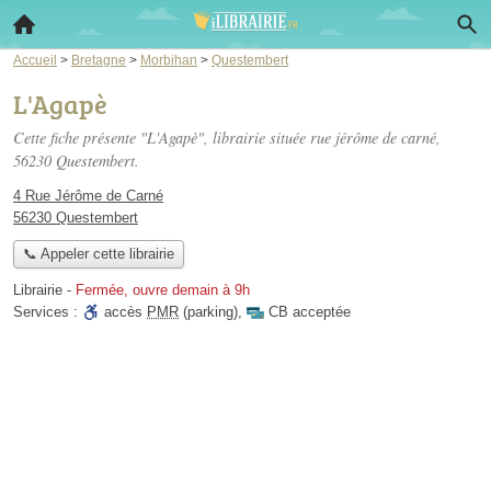
Accueil
>
Bretagne
>
Morbihan
>
Questembert
L'Agapè
Cette fiche présente "L'Agapè", librairie située
rue jérôme de carné
,
56230 Questembert.
4 Rue Jérôme de Carné
56230 Questembert
📞 Appeler cette librairie
Librairie
-
Fermée, ouvre demain à 9h
Services :
accès
PMR
(parking)
,
CB acceptée