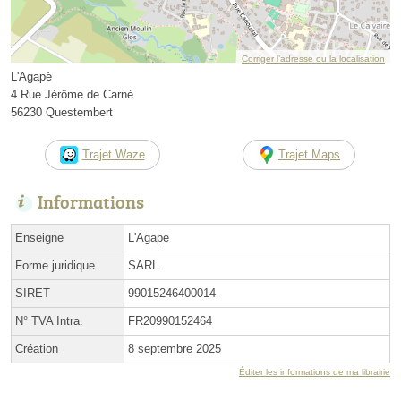
Corriger l’adresse ou la localisation
L'Agapè
4 Rue Jérôme de Carné
56230 Questembert
Trajet Waze
Trajet Maps
Informations
Enseigne
L'Agape
Forme juridique
SARL
SIRET
99015246400014
N° TVA Intra.
FR20990152464
Création
8 septembre 2025
Éditer les informations de ma librairie