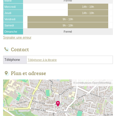
Mardi
Fermé
Mercredi
14h - 19h
Jeudi
14h - 19h
Vendredi
9h - 19h
Samedi
9h - 19h
Dimanche
Fermé
Signaler une erreur
Contact
Téléphone
Téléphoner à la librairie
Plan et adresse
© contributeurs OpenStreetMap