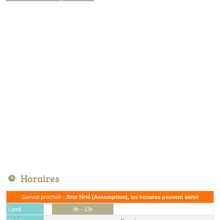
Horaires
Samedi prochain :
Jour férié (Assomption), les horaires peuvent varier
Lundi
9h - 13h