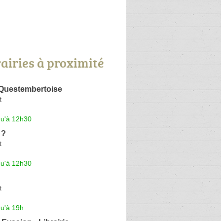
rairies à proximité
 Questembertoise
t
qu'à 12h30
 ?
t
qu'à 12h30
t
qu'à 19h