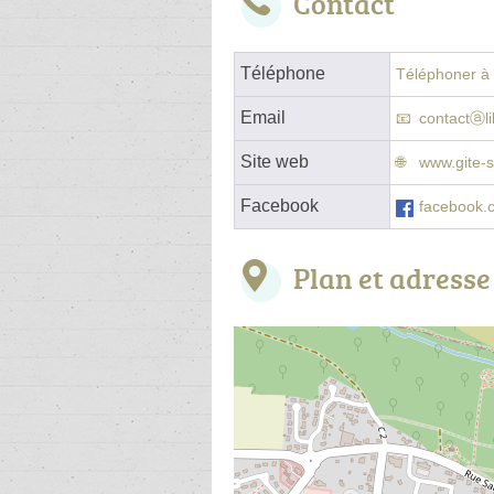
Contact
Téléphone
Téléphoner à l
Email
contactⓐli
Site web
www.gite-s
Facebook
facebook.c
Plan et adresse