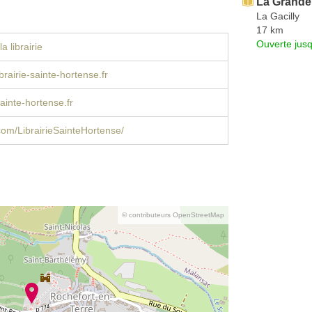
La Grande 
La Gacilly
17 km
Ouverte jus
a librairie
brairie-sainte-hortense.fr
ainte-hortense.fr
om/LibrairieSainteHortense/
© contributeurs OpenStreetMap