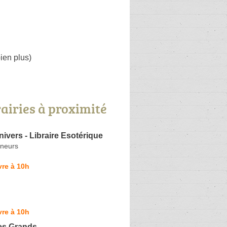
ien plus)
rairies à proximité
nivers - Libraire Esotérique
neurs
re à 10h
re à 10h
es Grands