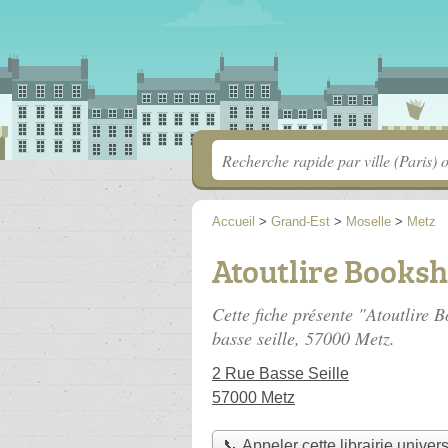
Accueil
>
Grand-Est
>
Moselle
>
Metz
Atoutlire Books
Cette fiche présente "Atoutlire B
basse seille
, 57000 Metz.
2 Rue Basse Seille
57000 Metz
📞 Appeler cette librairie univers