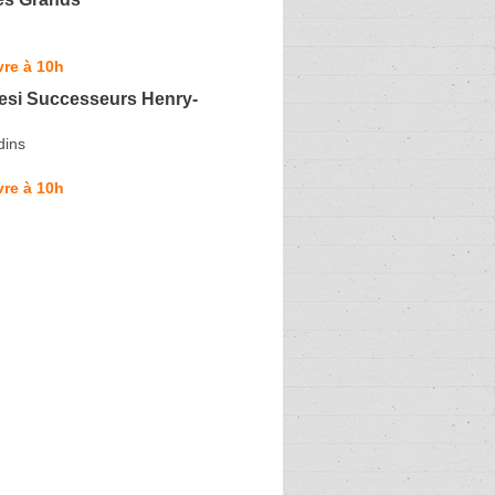
re à 10h
si Successeurs Henry-
dins
re à 10h