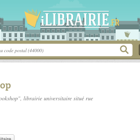
hop
ookshop", librairie universitaire situé
rue
itaire