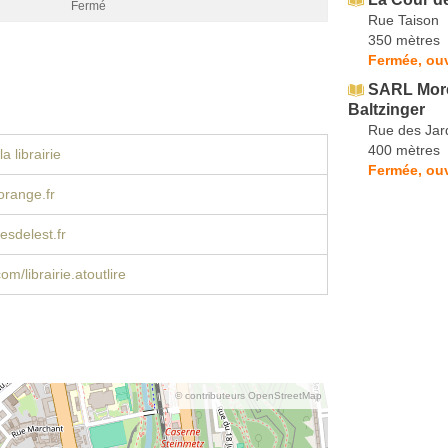
Fermé
Rue Taison
350 mètres
Fermée, ouv
SARL More
Baltzinger
Rue des Jar
400 mètres
a librairie
Fermée, ouv
orange.fr
esdelest.fr
m/librairie.atoutlire
© contributeurs OpenStreetMap