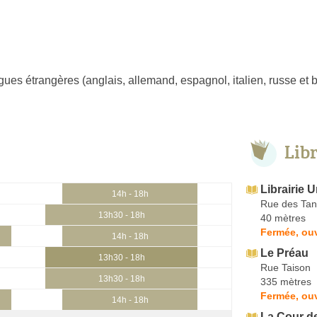
gues étrangères (anglais, allemand, espagnol, italien, russe et b
Lib
Librairie U
14h - 18h
Rue des Tan
13h30 - 18h
40 mètres
Fermée, ouv
14h - 18h
Le Préau
13h30 - 18h
Rue Taison
13h30 - 18h
335 mètres
Fermée, ouv
14h - 18h
La Cour d