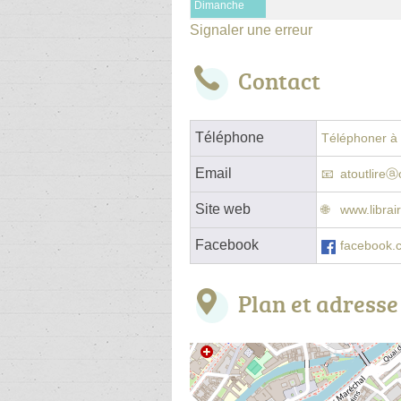
Dimanche
Signaler une erreur
Contact
Téléphone
Téléphoner à l
Email
atoutlireⓐ
Site web
www.librair
Facebook
facebook.co
Plan et adresse