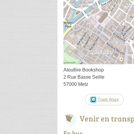
Atoutlire Bookshop
2 Rue Basse Seille
57000 Metz
Trajet Waze
Venir en trans
En bus