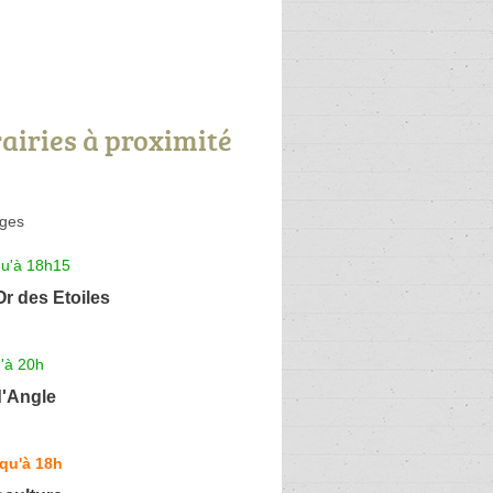
rairies à proximité
rges
qu'à 18h15
'Or des Etoiles
'à 20h
d'Angle
qu'à 18h