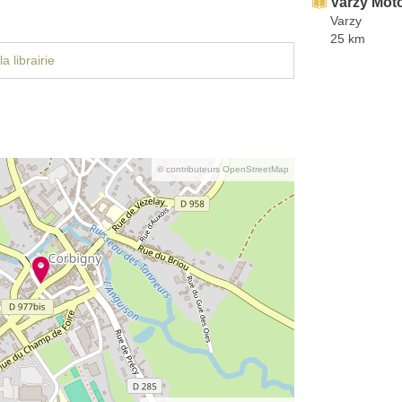
Varzy Mot
Varzy
25 km
a librairie
© contributeurs OpenStreetMap