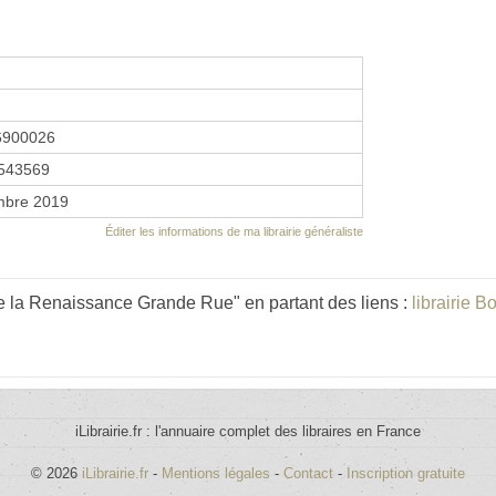
6900026
543569
mbre 2019
Éditer les informations de ma librairie généraliste
de la Renaissance Grande Rue" en partant des liens :
librairie
iLibrairie.fr : l'annuaire complet des libraires en France
© 2026
iLibrairie.fr
-
Mentions légales
-
Contact
-
Inscription gratuite