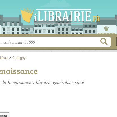
Nièvre
>
Corbigny
Renaissance
e la Renaissance", librairie généraliste situé
liste