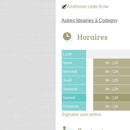
Améliorer cette fiche
Autres librairies à Corbigny
Horaires
Lundi
Mardi
9h - 12h
Mercredi
9h - 12h
Jeudi
9h - 12h
Vendredi
9h - 12h
Samedi
9h - 12h
Dimanche
9h - 12h
Signaler une erreur