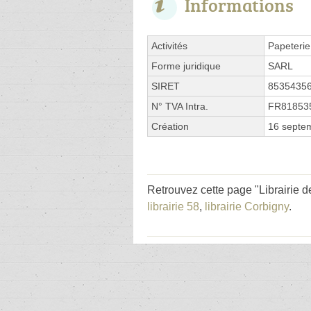
Informations
Activités
Papeterie
Forme juridique
SARL
SIRET
8535435
N° TVA Intra.
FR81853
Création
16 septe
Retrouvez cette page "Librairie 
librairie 58
,
librairie Corbigny
.