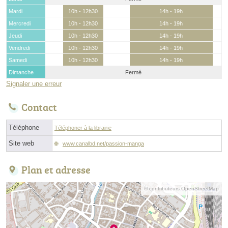
Mardi
10h - 12h30
14h - 19h
Mercredi
10h - 12h30
14h - 19h
Jeudi
10h - 12h30
14h - 19h
Vendredi
10h - 12h30
14h - 19h
Samedi
10h - 12h30
14h - 19h
Dimanche
Fermé
Signaler une erreur
Contact
Téléphone
Téléphoner à la librairie
Site web
www.canalbd.net/passion-manga
Plan et adresse
© contributeurs OpenStreetMap