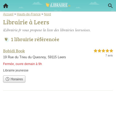
Accueil
>
Hauts-de-France
>
Nord
Librairie à Leers
iLibrairie.fr vous propose la liste des
librairies leersoises
.
1 librairie référencée
Bobidi Book
5,0 étoiles sur 5
7 avis
19 Rue du Trieu du Quesnoy, 59115 Leers
Fermée, ouvre demain à 9h
Librairie jeunesse
Horaires