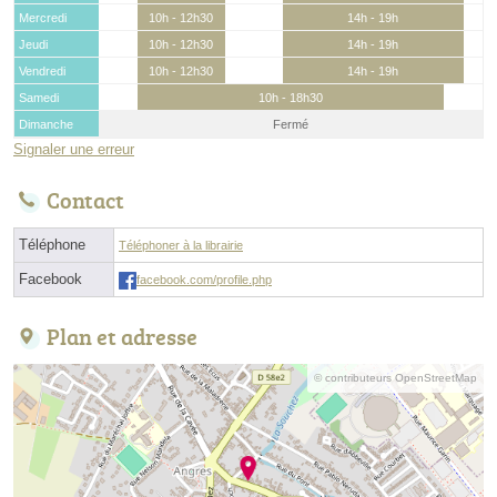
Mercredi
10h - 12h30
14h - 19h
Jeudi
10h - 12h30
14h - 19h
Vendredi
10h - 12h30
14h - 19h
Samedi
10h - 18h30
Dimanche
Fermé
Signaler une erreur
Contact
Téléphone
Téléphoner à la librairie
Facebook
facebook.com/profile.php
Plan et adresse
© contributeurs OpenStreetMap