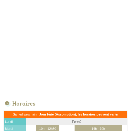
Horaires
Samedi prochain :
Jour férié (Assomption), les horaires peuvent varier
Lundi
Fermé
Mardi
10h - 12h30
14h - 19h