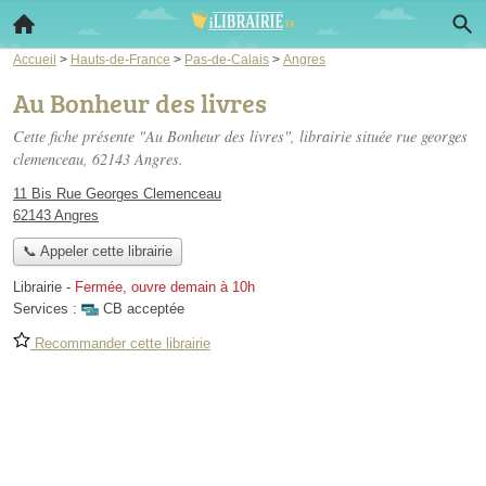
Accueil
>
Hauts-de-France
>
Pas-de-Calais
>
Angres
Au Bonheur des livres
Cette fiche présente "Au Bonheur des livres", librairie située
rue georges
clemenceau
, 62143 Angres.
11 Bis Rue Georges Clemenceau
62143 Angres
📞 Appeler cette librairie
Librairie
-
Fermée, ouvre demain à 10h
Services :
CB acceptée
Recommander cette librairie