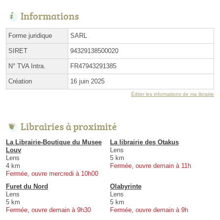
Informations
Forme juridique
SARL
SIRET
94329138500020
N° TVA Intra.
FR47943291385
Création
16 juin 2025
Éditer les informations de ma librairie
Librairies à proximité
La Librairie-Boutique du Musee
La librairie des Otakus
Louv
Lens
Lens
5 km
4 km
Fermée, ouvre demain à 11h
Fermée, ouvre mercredi à 10h00
Furet du Nord
Olabyrinte
Lens
Lens
5 km
5 km
Fermée, ouvre demain à 9h30
Fermée, ouvre demain à 9h