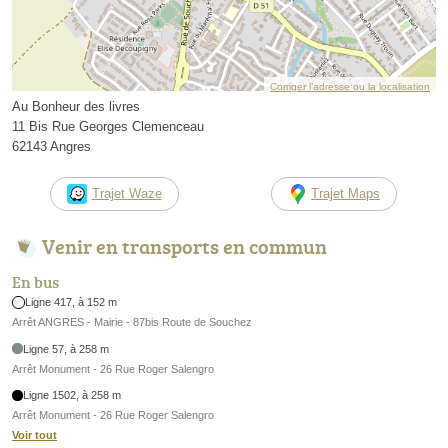
Corriger l’adresse ou la localisation
Au Bonheur des livres
11 Bis Rue Georges Clemenceau
62143 Angres
Trajet Waze
Trajet Maps
Venir en transports en commun
En bus
Ligne 417, à 152 m
Arrêt ANGRES - Mairie - 87bis Route de Souchez
Ligne 57, à 258 m
Arrêt Monument - 26 Rue Roger Salengro
Ligne 1502, à 258 m
Arrêt Monument - 26 Rue Roger Salengro
Voir tout