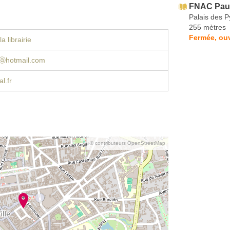
FNAC Pau
Palais des 
255 mètres
Fermée, ouv
a librairie
ⓐhotmail.com
l.fr
© contributeurs OpenStreetMap