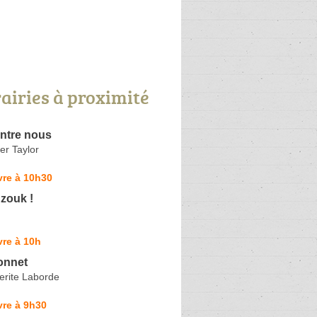
rairies à proximité
entre nous
er Taylor
vre à 10h30
zouk !
re à 10h
Tonnet
erite Laborde
vre à 9h30