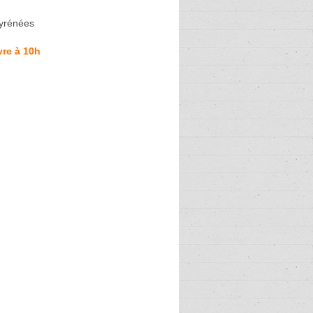
Pyrénées
re à 10h