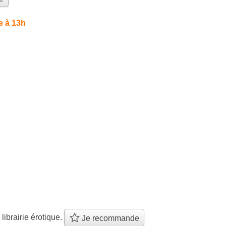
e à 13h
 librairie érotique.
Je recommande