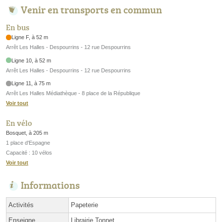
Venir en transports en commun
En bus
Ligne F, à 52 m
Arrêt Les Halles - Despourrins - 12 rue Despourrins
Ligne 10, à 52 m
Arrêt Les Halles - Despourrins - 12 rue Despourrins
Ligne 11, à 75 m
Arrêt Les Halles Médiathèque - 8 place de la République
Voir tout
En vélo
Bosquet, à 205 m
1 place d'Espagne
Capacité : 10 vélos
Voir tout
Informations
Activités
Papeterie
Enseigne
Librairie Tonnet