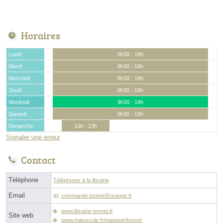
Horaires
Lundi
9h30 - 19h
Mardi
9h30 - 19h
Mercredi
9h30 - 19h
Jeudi
9h30 - 19h
Vendredi
9h30 - 19h
Samedi
9h30 - 19h
Dimanche
10h - 13h
Signaler une erreur
Contact
Téléphone
Téléphoner à la librairie
Email
commande.tonnetⓐorange.fr
www.librairie-tonnet.fr
Site web
www.majuscule.fr/magasin/tonnet