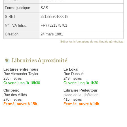
Forme juridique
SAS
SIRET
32137570100018
N° TVA Intra.
FR77321375701
Création
24 mars 1981
Éditer les informations de ma librairie généraliste
Librairies à proximité
Lectures entre nous
Le Lokal
Rue Alexander Taylor
Rue Duboué
238 mètres
249 mètres
Ouverte jusqu'à 18h30
Ouverte jusqu'à 1h30
Chilperic
Librairie Pedeutour
Rue des Alliés
place de la Libération
270 mètres
415 mètres
Fermé, ouvre à 15h
Fermée, ouvre à 14h