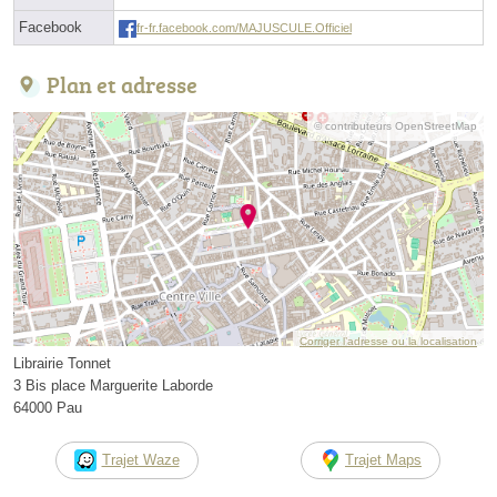
Facebook
fr-fr.facebook.com/MAJUSCULE.Officiel
Plan et adresse
© contributeurs OpenStreetMap
Corriger l’adresse ou la localisation
Librairie Tonnet
3 Bis place Marguerite Laborde
64000 Pau
Trajet Waze
Trajet Maps