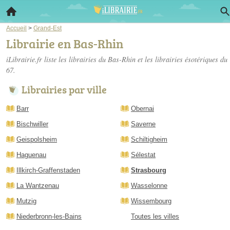
Accueil
>
Grand-Est
Librairie en Bas-Rhin
iLibrairie.fr liste les
librairies du Bas-Rhin
et les librairies ésotériques du
67.
Librairies par ville
Barr
Obernai
Bischwiller
Saverne
Geispolsheim
Schiltigheim
Haguenau
Sélestat
Illkirch-Graffenstaden
Strasbourg
La Wantzenau
Wasselonne
Mutzig
Wissembourg
Niederbronn-les-Bains
Toutes les villes