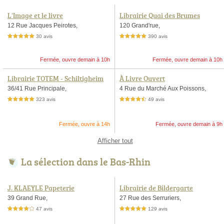
L'Image et le livre
Librairie Quai des Brumes
12 Rue Jacques Peirotes,
120 Grand'rue,
30 avis
390 avis
5,0 étoiles sur 5
5,0 étoiles sur 5
Fermée, ouvre demain à 10h
Fermée, ouvre demain à 10h
Librairie TOTEM - Schiltigheim
À Livre Ouvert
36/41 Rue Principale,
4 Rue du Marché Aux Poissons,
323 avis
49 avis
5,0 étoiles sur 5
4,5 étoiles sur 5
Fermée, ouvre à 14h
Fermée, ouvre demain à 9h
Afficher tout
La sélection dans le Bas-Rhin
J. KLAEYLE Papeterie
Librairie de Bildergarte
39 Grand Rue,
27 Rue des Serruriers,
47 avis
129 avis
4,0 étoiles sur 5
5,0 étoiles sur 5