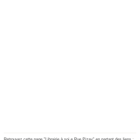
Retrouvez cette page "Librairie à soi.e Rue Pizay" en partant des liens :