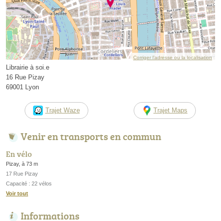
Corriger l’adresse ou la localisation
Librairie à soi.e
16 Rue Pizay
69001 Lyon
Trajet Waze
Trajet Maps
Venir en transports en commun
En vélo
Pizay, à 73 m
17 Rue Pizay
Capacité : 22 vélos
Voir tout
Informations