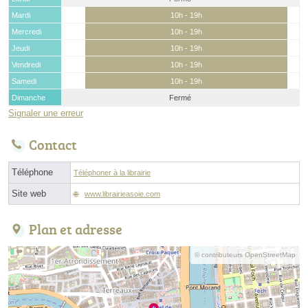
Mardi
10h - 19h
Mercredi
10h - 19h
Jeudi
10h - 19h
Vendredi
10h - 19h
Samedi
10h - 19h
Dimanche
Fermé
Signaler une erreur
Contact
Téléphone
Téléphoner à la librairie
Site web
www.librairieasoie.com
Plan et adresse
© contributeurs OpenStreetMap