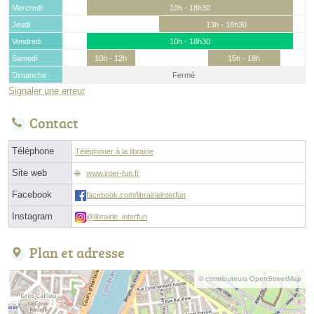
Mercredi
10h - 18h30
Jeudi
13h - 18h30
Vendredi
10h - 18h30
Samedi
10h - 12h
15h - 18h
Dimanche
Fermé
Signaler une erreur
Contact
Téléphone
Téléphoner à la librairie
Site web
www.inter-fun.fr
Facebook
facebook.com/librairieinterfun
Instagram
@librairie_interfun
Plan et adresse
© contributeurs OpenStreetMap