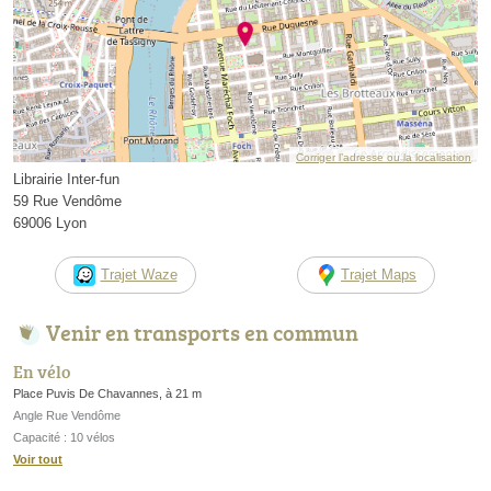
Corriger l’adresse ou la localisation
Librairie Inter-fun
59 Rue Vendôme
69006 Lyon
Trajet Waze
Trajet Maps
Venir en transports en commun
En vélo
Place Puvis De Chavannes, à 21 m
Angle Rue Vendôme
Capacité : 10 vélos
Voir tout