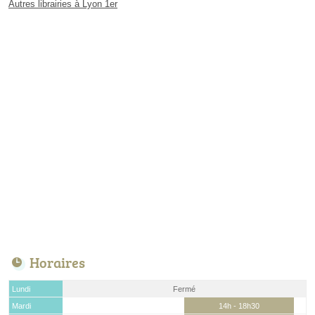
Autres librairies à Lyon 1er
Horaires
Lundi
Fermé
Mardi
14h - 18h30