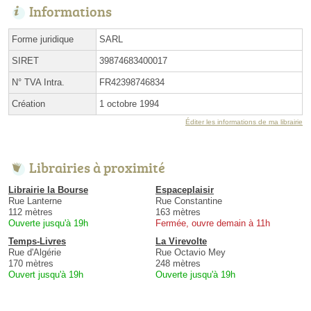
Informations
Forme juridique
SARL
SIRET
39874683400017
N° TVA Intra.
FR42398746834
Création
1 octobre 1994
Éditer les informations de ma librairie
Librairies à proximité
Librairie la Bourse
Espaceplaisir
Rue Lanterne
Rue Constantine
112 mètres
163 mètres
Ouverte jusqu'à 19h
Fermée, ouvre demain à 11h
Temps-Livres
La Virevolte
Rue d'Algérie
Rue Octavio Mey
170 mètres
248 mètres
Ouvert jusqu'à 19h
Ouverte jusqu'à 19h