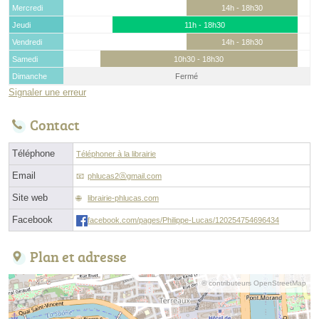
Mercredi
14h - 18h30
Jeudi
11h - 18h30
Vendredi
14h - 18h30
Samedi
10h30 - 18h30
Dimanche
Fermé
Signaler une erreur
Contact
Téléphone
Téléphoner à la librairie
Email
phlucas2ⓐgmail.com
Site web
librairie-phlucas.com
Facebook
facebook.com/pages/Philippe-Lucas/120254754696434
Plan et adresse
© contributeurs OpenStreetMap