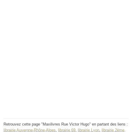
Retrouvez cette page "Maxilivres Rue Victor Hugo" en partant des liens :
librairie Auvergne-Rhône-Alpes
,
librairie 69
,
librairie Lyon
,
librairie 2ème
.