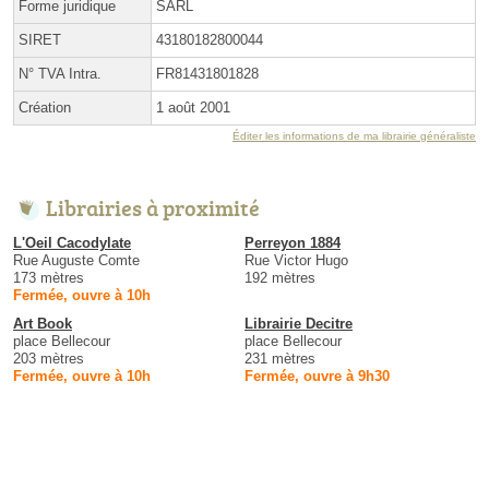
Forme juridique
SARL
SIRET
43180182800044
N° TVA Intra.
FR81431801828
Création
1 août 2001
Éditer les informations de ma librairie généraliste
Librairies à proximité
L'Oeil Cacodylate
Perreyon 1884
Rue Auguste Comte
Rue Victor Hugo
173 mètres
192 mètres
Fermée, ouvre à 10h
Art Book
Librairie Decitre
place Bellecour
place Bellecour
203 mètres
231 mètres
Fermée, ouvre à 10h
Fermée, ouvre à 9h30