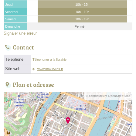
Jeudi
10h - 19h
Vendredi
10h - 19h
Samedi
10h - 19h
Dimanche
Fermé
Signaler une erreur
Contact
Téléphone
Téléphoner à la librairie
Site web
www.maxilivres.fr
Plan et adresse
© contributeurs OpenStreetMap