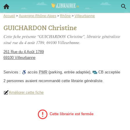
Accueil
>
Auvergne-Rhône-Alpes
>
Rhône
>
Villeurbanne
GUICHARDON Christine
Cette fiche présente "GUICHARDON Christine", librairie généraliste
situé
rue du 4 août 1789
, 69100 Villeurbanne.
261 Rue du 4 Août 1789
69100 Villeurbanne
Services :
accès
PMR
(parking, entrée adaptée)
,
CB acceptée
2 personnes
avaient recommandé
cette librairie généraliste.
Améliorer cette fiche
Cette librairie est fermée