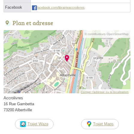
Facebook
facebook.com/librairieaccrolivres
Plan et adresse
© contributeurs OpenStreetMap
Corriger l’adresse ou la localisation
Accrolivres
16 Rue Gambetta
73200 Albertville
Trajet Waze
Trajet Maps