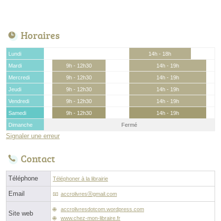
Horaires
Lundi
14h - 18h
Mardi
9h - 12h30
14h - 19h
Mercredi
9h - 12h30
14h - 19h
Jeudi
9h - 12h30
14h - 19h
Vendredi
9h - 12h30
14h - 19h
Samedi
9h - 12h30
14h - 19h
Dimanche
Fermé
Signaler une erreur
Contact
Téléphone
Téléphoner à la librairie
Email
accrolivresⓐgmail.com
accrolivresdotcom.wordpress.com
Site web
www.chez-mon-libraire.fr