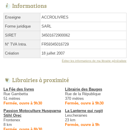
Informations
Enseigne
ACCROLIVRES
Forme juridique
SARL
SIRET
34501672900062
N° TVA Intra.
FR59345016729
Création
18 juillet 2007
Éditer les informations de ma librairie généraliste
Librairies à proximité
La Fée des livres
Librairie des Bauges
Rue Gambetta
Rue de la République
51 mètres
370 mètres
Fermée, ouvre à 9h30
Fermée, ouvre à 9h30
Passion Motoculture Husqvarna
La Lanterne qui rugit
Stihl Orec
Lescheraines
Frontenex
23 km
8 km
Fermée, ouvre à 9h
Fermée, ouvre à 8h30