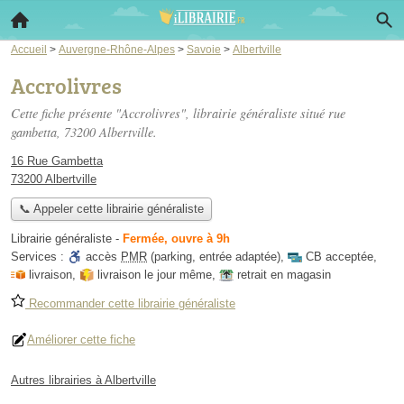
Accueil
>
Auvergne-Rhône-Alpes
>
Savoie
>
Albertville
Accrolivres
Cette fiche présente "Accrolivres", librairie généraliste situé
rue
gambetta
, 73200 Albertville.
16 Rue Gambetta
73200 Albertville
📞 Appeler cette librairie généraliste
Librairie généraliste
-
Fermée, ouvre à 9h
Services :
accès
PMR
(parking, entrée adaptée)
,
CB acceptée
,
livraison
,
livraison le jour même
,
retrait en magasin
Recommander cette librairie généraliste
Améliorer cette fiche
Autres librairies à Albertville