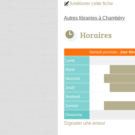
Améliorer cette fiche
Autres librairies à Chambéry
Horaires
Samedi prochain :
Jour fér
Lundi
Mardi
Mercredi
Jeudi
Vendredi
Samedi
Dimanche
Signaler une erreur