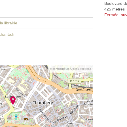
Boulevard 
425 mètres
Fermée, ouv
a librairie
chante.fr
© contributeurs OpenStreetMap