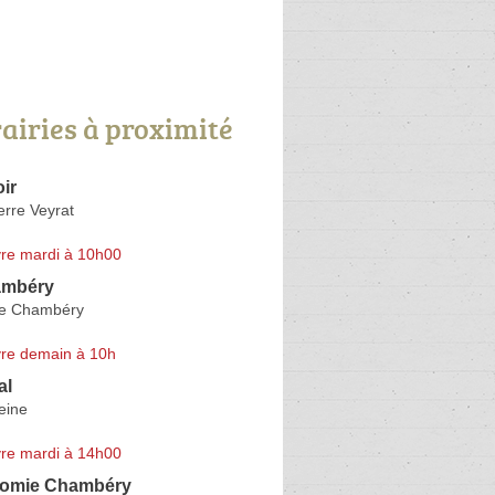
rairies à proximité
ir
erre Veyrat
re mardi à 10h00
mbéry
de Chambéry
re demain à 10h
al
eine
re mardi à 14h00
 Momie Chambéry