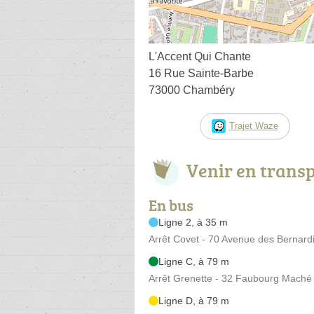
L'Accent Qui Chante
16 Rue Sainte-Barbe
73000 Chambéry
Trajet Waze
Venir en trans
En bus
Ligne 2, à 35 m
Arrêt Covet - 70 Avenue des Bernard
Ligne C, à 79 m
Arrêt Grenette - 32 Faubourg Maché
Ligne D, à 79 m