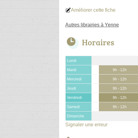
Améliorer cette fiche
Autres librairies à Yenne
Horaires
Lundi
Mardi
9h - 12h
Mercredi
9h - 12h
Jeudi
9h - 12h
Vendredi
9h - 12h
Samedi
9h - 12h
Dimanche
Signaler une erreur