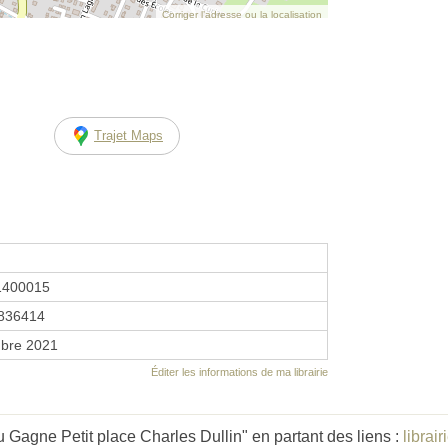
Corriger l’adresse ou la localisation
Trajet Maps
1400015
836414
bre 2021
Éditer les informations de ma librairie
u Gagne Petit place Charles Dullin" en partant des liens :
librai