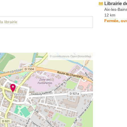
Librairie 
Aix-les-Bain
12 km
Fermée, ou
a librairie
© contributeurs OpenStreetMap