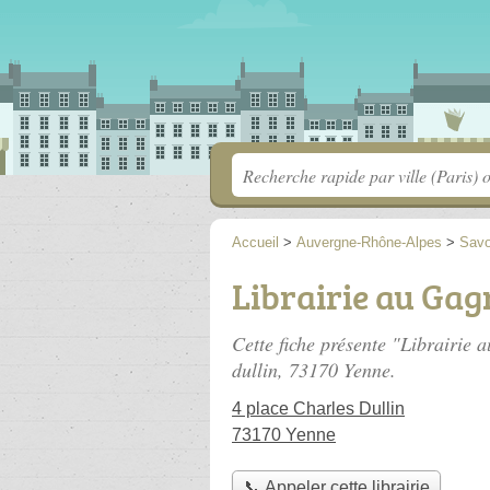
Accueil
>
Auvergne-Rhône-Alpes
>
Savo
Librairie au Gag
Cette fiche présente "Librairie a
dullin
, 73170 Yenne.
4 place Charles Dullin
73170 Yenne
📞 Appeler cette librairie