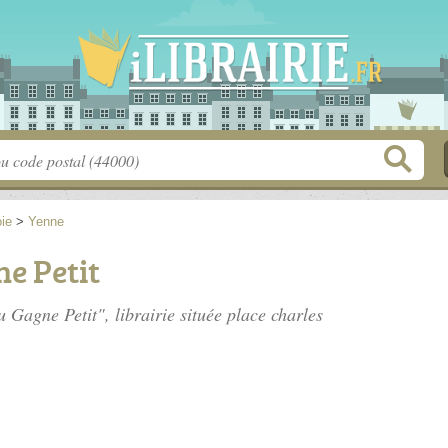
ie
>
Yenne
ne Petit
u Gagne Petit", librairie située
place charles