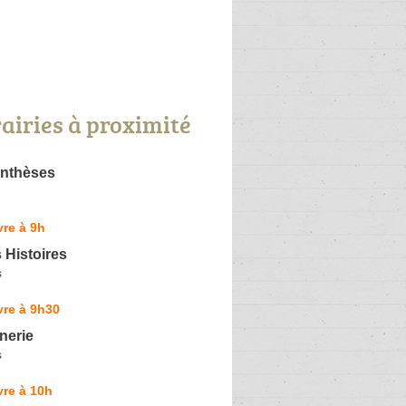
rairies à proximité
enthèses
re à 9h
 Histoires
s
vre à 9h30
nerie
s
re à 10h