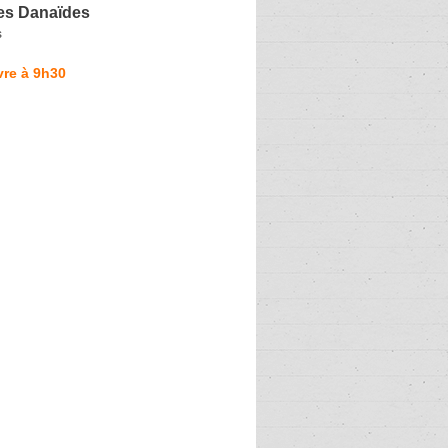
des Danaïdes
s
vre à 9h30