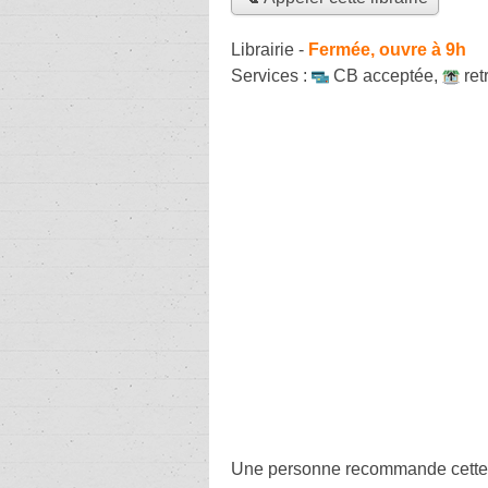
Librairie
-
Fermée, ouvre à 9h
Services :
CB acceptée
,
ret
Une personne
recommande
cette