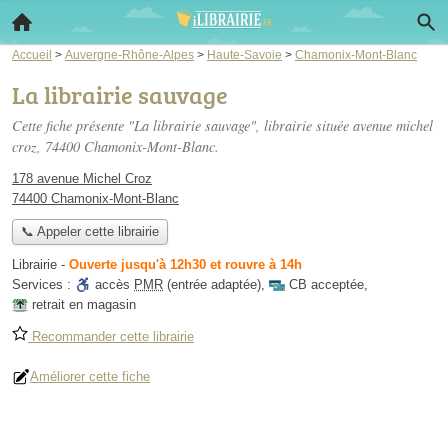
Accueil
>
Auvergne-Rhône-Alpes
>
Haute-Savoie
>
Chamonix-Mont-Blanc
La librairie sauvage
Cette fiche présente "La librairie sauvage", librairie située
avenue michel
croz
, 74400 Chamonix-Mont-Blanc.
178 avenue Michel Croz
74400 Chamonix-Mont-Blanc
📞 Appeler cette librairie
Librairie
-
Ouverte jusqu'à 12h30 et rouvre à 14h
Services :
accès
PMR
(entrée adaptée)
,
CB acceptée
,
retrait en magasin
Recommander cette librairie
Améliorer cette fiche