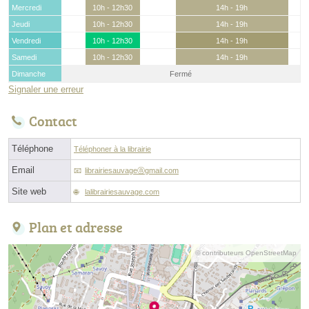
Mercredi
10h - 12h30
14h - 19h
Jeudi
10h - 12h30
14h - 19h
Vendredi
10h - 12h30
14h - 19h
Samedi
10h - 12h30
14h - 19h
Dimanche
Fermé
Signaler une erreur
Contact
Téléphone
Téléphoner à la librairie
Email
librairiesauvageⓐgmail.com
Site web
lalibrairiesauvage.com
Plan et adresse
© contributeurs OpenStreetMap