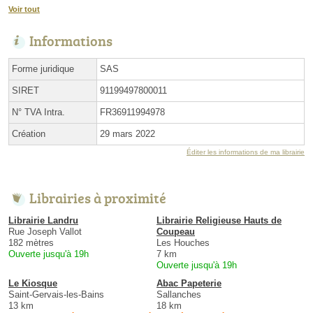
Voir tout
Informations
Forme juridique
SAS
SIRET
91199497800011
N° TVA Intra.
FR36911994978
Création
29 mars 2022
Éditer les informations de ma librairie
Librairies à proximité
Librairie Landru
Librairie Religieuse Hauts de
Rue Joseph Vallot
Coupeau
182 mètres
Les Houches
Ouverte jusqu'à 19h
7 km
Ouverte jusqu'à 19h
Le Kiosque
Abac Papeterie
Saint-Gervais-les-Bains
Sallanches
13 km
18 km