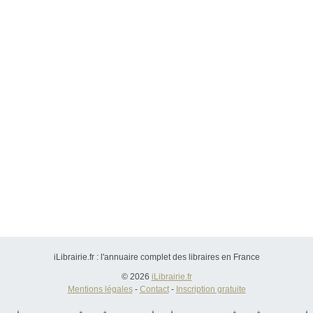
iLibrairie.fr : l'annuaire complet des libraires en France
© 2026
iLibrairie.fr
Mentions légales
-
Contact
-
Inscription gratuite