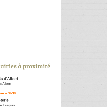
rairies à proximité
s d'Albert
s Albert
vre à 9h30
terie
é Lasquin