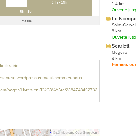
14h - 19h
1.4 km
Ouverte jus
9h - 19h
Le Kiosqu
Fermé
Saint-Gervai
8 km
Ouverte jus
Scarlett
Megève
9 km
Fermée, ouv
a librairie
ivresentete.wordpress.com/qui-sommes-nous
com/pages/Livres-en-T%C3%AAte/2384748462733
© contributeurs OpenStreetMap