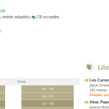
h30
, entrée adaptée)
,
CB acceptée
,
d
Lib
Les Carnet
Fermé
place Charle
14h - 19h
155 mètres
Fermée, ou
14h - 19h
Abac Pape
14h - 19h
avenue Andr