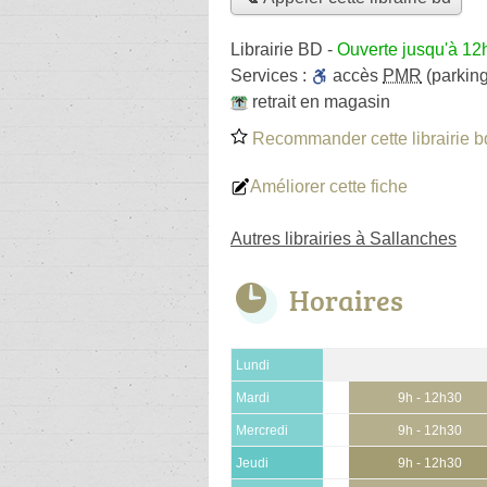
Librairie BD
-
Ouverte jusqu'à 12
Services :
accès
PMR
(parking
retrait en magasin
Recommander cette librairie b
Améliorer cette fiche
Autres librairies à Sallanches
Horaires
Lundi
Mardi
9h - 12h30
Mercredi
9h - 12h30
Jeudi
9h - 12h30