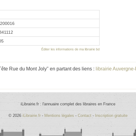
1200016
841112
05
Éditer les informations de ma librairie bd
Tête Rue du Mont Joly" en partant des liens :
librairie Auvergn
iLibrairie.fr : l'annuaire complet des libraires en France
© 2026
iLibrairie.fr
-
Mentions légales
-
Contact
-
Inscription gratuite