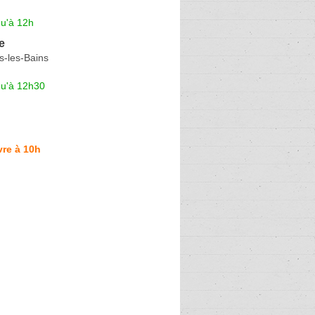
qu'à 12h
e
s-les-Bains
qu'à 12h30
re à 10h