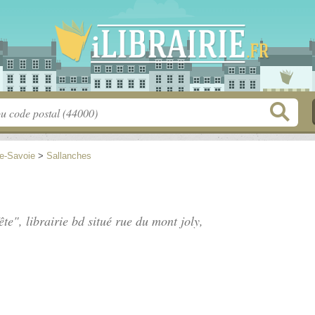
e-Savoie
>
Sallanches
ête", librairie bd situé
rue du mont joly
,