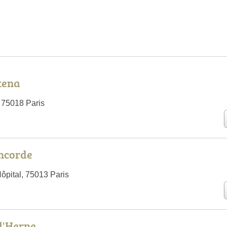
tena
, 75018 Paris
oncorde
ôpital, 75013 Paris
 l'Herne