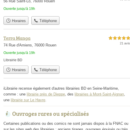
56 Rue Saint-Lô, 76000 Rouen
Ouverte jusqu'à 19h
Horaires
Téléphone
Terra Manga
5,0 étoiles sur 5
21 avis
74 Rue d'Amiens, 76000 Rouen
Ouverte jusqu'à 19h
Librairie BD
Horaires
Téléphone
iLibrairie recense également d'autres librairies BD en Seine-Maritime,
comme : une
librairie près de Dieppe
, des
librairies à Mont-Saint-Aignan
,
une
librairie sur Le Havre
.
Ouvrages rares ou spécialisés
Certaines publications ou des comics ne sont jamais dispos à la FNAC ou
sur les sites web des librairies : anciens tirages, ouvrages épuisés ou très