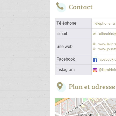
Contact
Téléphone
Téléphoner à l
Email
lalibrairi
www.lalibra
Site web
www.jouet
Facebook
facebook
Instagram
@librairie
Plan et adresse