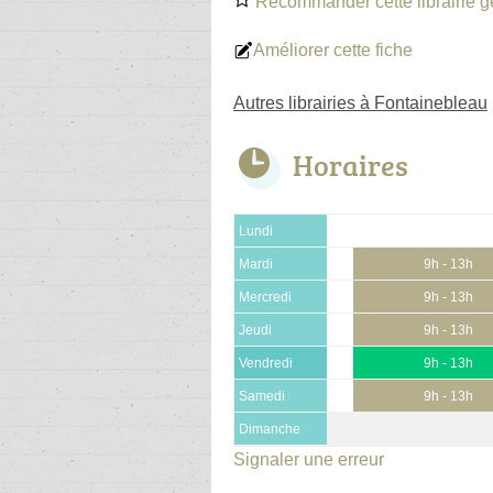
Recommander cette librairie g
Améliorer cette fiche
Autres librairies à Fontainebleau
Horaires
Lundi
Mardi
9h - 13h
Mercredi
9h - 13h
Jeudi
9h - 13h
Vendredi
9h - 13h
Samedi
9h - 13h
Dimanche
Signaler une erreur