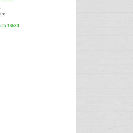
s
are
qu'à 18h30