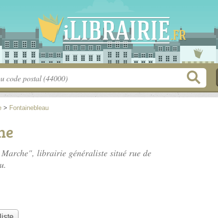
e
>
Fontainebleau
he
 Marche", librairie généraliste situé
rue de
u.
liste