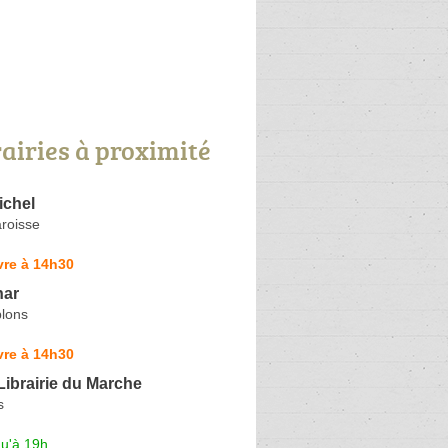
rairies à proximité
ichel
roisse
vre à 14h30
har
lons
vre à 14h30
Librairie du Marche
s
qu'à 19h