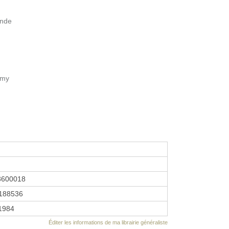
ande
amy
3600018
188536
 1984
Éditer les informations de ma librairie généraliste