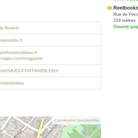
Reelbook
Rue de Ferr
219 mètres
Ouverte jus
a librairie
eⓐwanadoo.fr
iriefontainebleau.fr
s-sajou.com/magasins
.com/SAJOUFONTAINEBLEAU/
fontainebleau
© contributeurs OpenStreetMap