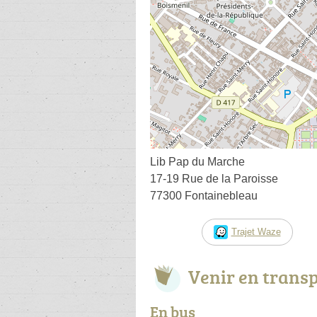
Lib Pap du Marche
17-19 Rue de la Paroisse
77300 Fontainebleau
Trajet Waze
Venir en trans
En bus