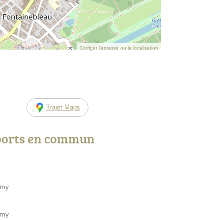
Corriger l’adresse ou la localisation
Trajet Maps
ports en commun
amy
amy