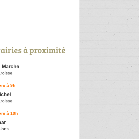
rairies à proximité
u Marche
roisse
re à 9h
ichel
roisse
re à 10h
har
lons