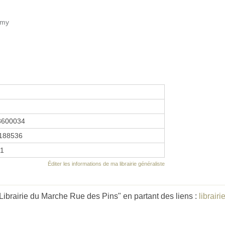
amy
3600034
188536
01
Éditer les informations de ma librairie généraliste
Librairie du Marche Rue des Pins" en partant des liens :
librair