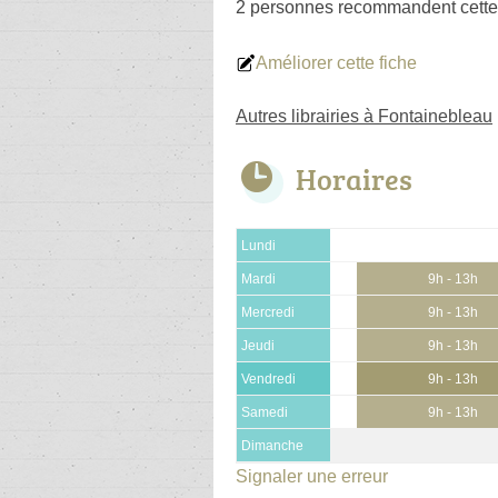
2 personnes
recommandent
cette
Améliorer cette fiche
Autres librairies à Fontainebleau
Horaires
Lundi
Mardi
9h - 13h
Mercredi
9h - 13h
Jeudi
9h - 13h
Vendredi
9h - 13h
Samedi
9h - 13h
Dimanche
Signaler une erreur