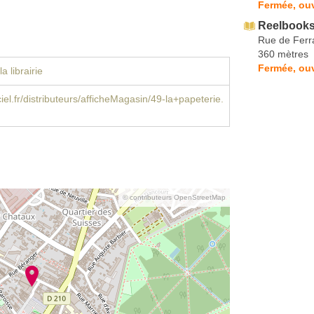
Fermée, ouv
Reelbook
Rue de Ferr
360 mètres
Fermée, ouv
a librairie
iel.fr/distributeurs/afficheMagasin/49-la+papeterie.
© contributeurs OpenStreetMap