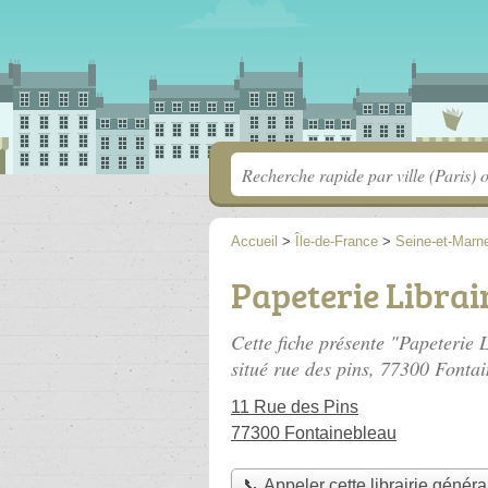
Accueil
>
Île-de-France
>
Seine-et-Marn
Papeterie Librai
Cette fiche présente "Papeterie 
situé
rue des pins
, 77300 Fontai
11 Rue des Pins
77300 Fontainebleau
📞 Appeler cette librairie généra