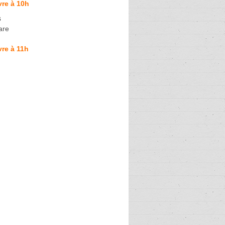
re à 10h
s
are
re à 11h