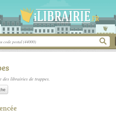
pes
te des
librairies de trappes
.
che
rencée