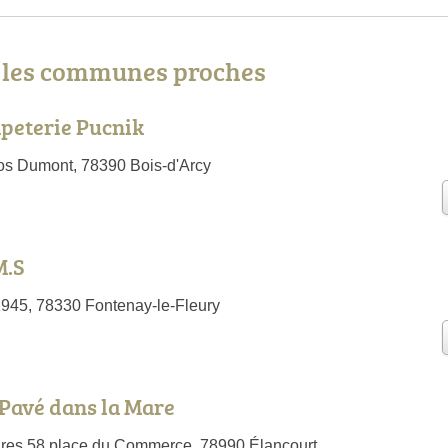
s les communes proches
apeterie Pucnik
os Dumont, 78390 Bois-d'Arcy
M.S
1945, 78330 Fontenay-le-Fleury
e Pavé dans la Mare
res 58 place du Commerce, 78990 Élancourt