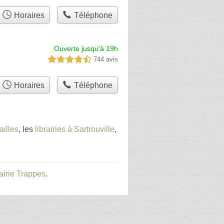
Horaires
Téléphone
Ouverte jusqu'à 19h
744 avis
4,5 étoiles sur 5
Horaires
Téléphone
ailles
, les
librairies à Sartrouville
,
rairie Trappes
.