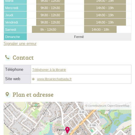
Mardi
9h30 - 12h30
14h30 - 19h
Mercredi
9h30 - 12h30
14h30 - 19h
Jeudi
9h30 - 12h30
14h30 - 19h
Vendredi
9h30 - 12h30
14h30 - 19h
Samedi
9h - 12h30
14h30 - 18h
Dimanche
Fermé
Signaler une erreur
Contact
Téléphone
Téléphoner à la librairie
Site web
www.librairiechatbada.fr
Plan et adresse
© contributeurs OpenStreetMap