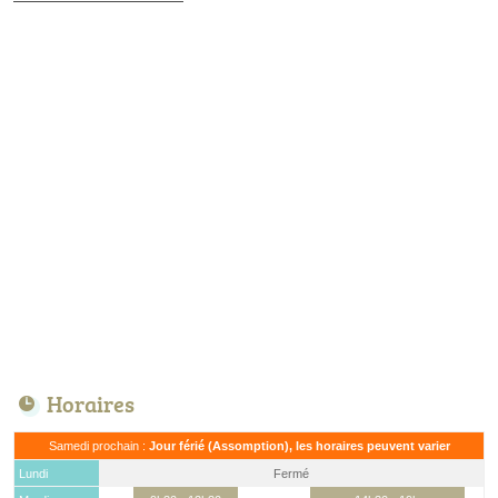
Horaires
Samedi prochain :
Jour férié (Assomption), les horaires peuvent varier
Lundi
Fermé