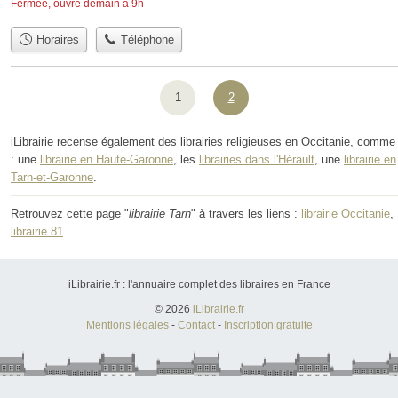
Fermée, ouvre demain à 9h
Horaires
Téléphone
1
2
iLibrairie recense également des librairies religieuses en Occitanie, comme
: une
librairie en Haute-Garonne
, les
librairies dans l'Hérault
, une
librairie en
Tarn-et-Garonne
.
Retrouvez cette page "
librairie Tarn
" à travers les liens :
librairie Occitanie
,
librairie 81
.
iLibrairie.fr : l'annuaire complet des libraires en France
© 2026
iLibrairie.fr
Mentions légales
-
Contact
-
Inscription gratuite