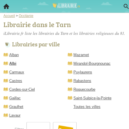
Accueil
>
Occitanie
Librairie dans le Tarn
iLibrairie.fr liste les
librairies du Tarn
et les librairies religieuses du 81.
Librairies par ville
Alban
Mazamet
Albi
Mirandol-Bourgnounac
Carmaux
Puylaurens
Castres
Rabastens
Cordes-sur-Ciel
Roquecourbe
Gaillac
Saint-Sulpice-la-Pointe
Graulhet
Toutes les villes
Lavaur