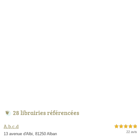
28 librairies référencées
A.b.c.d
5,0 étoiles sur 5
22 avis
13 avenue d'Albi, 81250 Alban