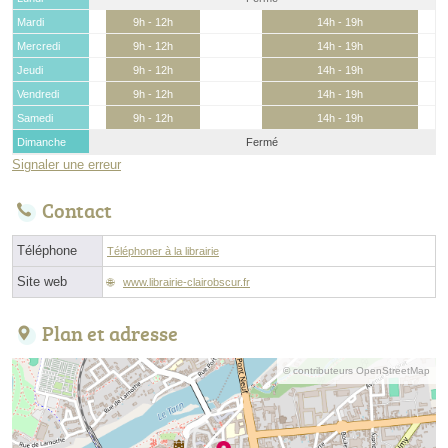
Mardi
9h - 12h
14h - 19h
Mercredi
9h - 12h
14h - 19h
Jeudi
9h - 12h
14h - 19h
Vendredi
9h - 12h
14h - 19h
Samedi
9h - 12h
14h - 19h
Dimanche
Fermé
Signaler une erreur
Contact
Téléphone
Téléphoner à la librairie
Site web
www.librairie-clairobscur.fr
Plan et adresse
© contributeurs OpenStreetMap