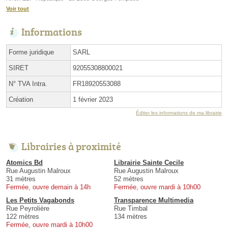
Voir tout
Informations
Forme juridique
SARL
SIRET
92055308800021
N° TVA Intra.
FR18920553088
Création
1 février 2023
Éditer les informations de ma librairie
Librairies à proximité
Atomics Bd
Librairie Sainte Cecile
Rue Augustin Malroux
Rue Augustin Malroux
31 mètres
52 mètres
Fermée, ouvre demain à 14h
Fermée, ouvre mardi à 10h00
Les Petits Vagabonds
Transparence Multimedia
Rue Peyrolière
Rue Timbal
122 mètres
134 mètres
Fermée, ouvre mardi à 10h00