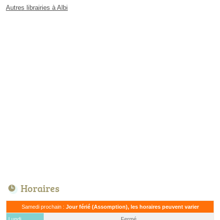
Autres librairies à Albi
Horaires
Samedi prochain :
Jour férié (Assomption), les horaires peuvent varier
Lundi
Fermé