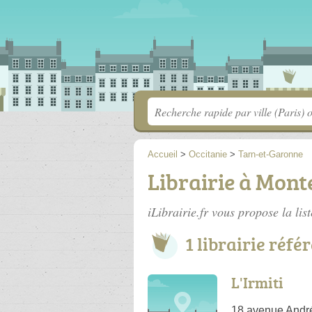
Accueil
>
Occitanie
>
Tarn-et-Garonne
Librairie à Mont
iLibrairie.fr vous propose la lis
1 librairie réfé
L'Irmiti
18 avenue Andr