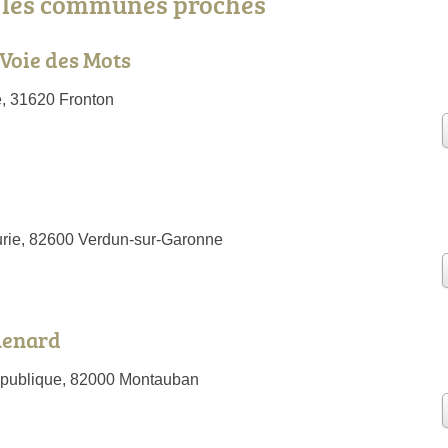
s les communes proches
 Voie des Mots
e, 31620 Fronton
urie, 82600 Verdun-sur-Garonne
Renard
épublique, 82000 Montauban