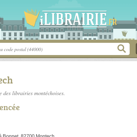
ech
te des
librairies montéchoises
.
rencée
é Bonnet, 82700 Montech