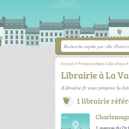
Accueil
>
Provence-Alpes-Côte d'Azur
Librairie à La V
iLibrairie.fr vous propose la lis
1 librairie réfé
Charlemag
1 avenue du Dr 