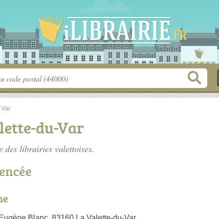
>
Var
alette-du-Var
te des
librairies valettoises
.
rencée
ne
Eugène Blanc, 83160 La Valette-du-Var