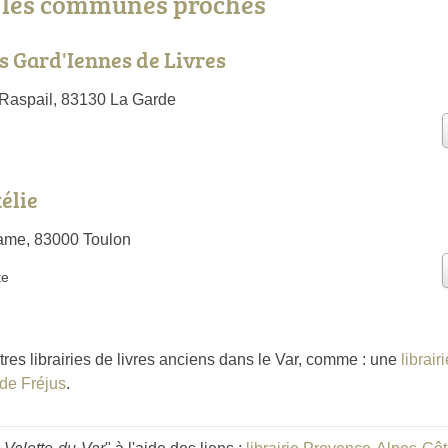
s les communes proches
es Gard'Iennes de Livres
Raspail, 83130 La Garde
élie
ame, 83000 Toulon
te
tres librairies de livres anciens dans le Var, comme : une
librair
 de Fréjus
.