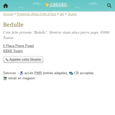
Accueil
>
Provence-Alpes-Côte d'Azur
>
Var
>
Toulon
Bedulle
Cette fiche présente "Bedulle", librairie située
place pierre puget
, 83000
Toulon.
5 Place Pierre Puget
83000 Toulon
📞 Appeler cette librairie
Services :
accès
PMR
(entrée adaptée)
,
CB acceptée
,
retrait en magasin