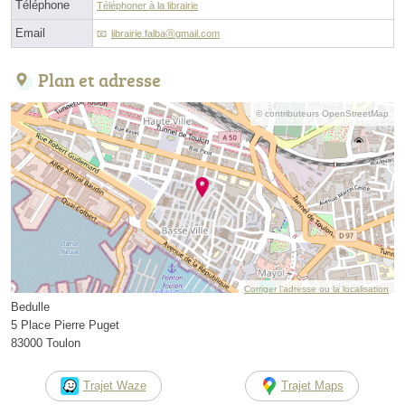
Téléphone
Téléphoner à la librairie
Email
librairie.falbaⓐgmail.com
Plan et adresse
© contributeurs OpenStreetMap
Corriger l’adresse ou la localisation
Bedulle
5 Place Pierre Puget
83000 Toulon
Trajet Waze
Trajet Maps