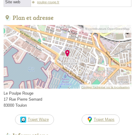
Site web
poulpe-rouge.fr
Plan et adresse
© contributeurs OpenStreetMap
Corriger l’adresse ou la localisation
Le Poulpe Rouge
17 Rue Pierre Semard
83000 Toulon
Trajet Waze
Trajet Maps