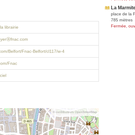
La Marmit
place de la 
785 mètres
Fermée, ouv
a librairie
cuyerⓐfnac.com
om/Belfort/Fnac-Belfort/cl117/w-4
com/Fnac
ciel
© contributeurs OpenStreetMap