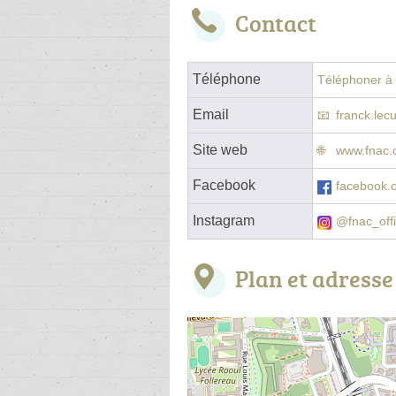
Contact
Téléphone
Téléphoner à l
Email
franck.le
Site web
www.fnac.c
Facebook
facebook.
Instagram
@fnac_offi
Plan et adresse