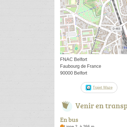
FNAC Belfort
Faubourg de France
90000 Belfort
Trajet Waze
Venir en trans
En bus
Ligne 2, à 266 m