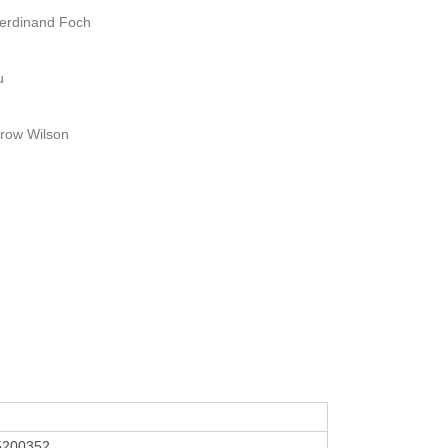
Ferdinand Foch
u
row Wilson
5200352