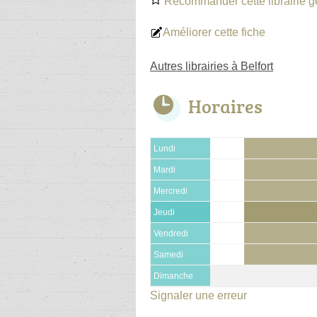
Recommander cette librairie g
Améliorer cette fiche
Autres librairies à Belfort
Horaires
Lundi
Mardi
Mercredi
Jeudi
Vendredi
Samedi
Dimanche
Signaler une erreur