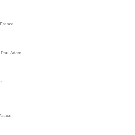
 France
e Paul Adam
e
Alsace