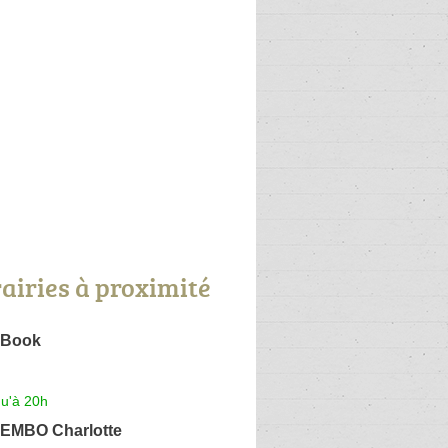
rairies à proximité
 Book
qu'à 20h
MBO Charlotte