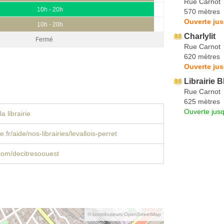
Rue Carnot
10h - 20h
570 mètres
Ouverte jus
10h - 20h
Charlylit
Fermé
Rue Carnot
620 mètres
Ouverte jus
Librairie 
Rue Carnot
625 mètres
Ouverte jus
a librairie
.fr/aide/nos-librairies/levallois-perret
com/decitresoouest
© contributeurs OpenStreetMap