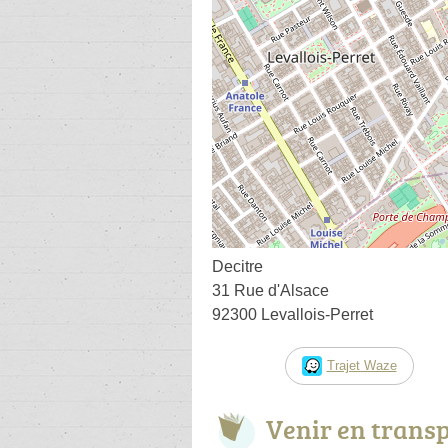
Decitre
31 Rue d'Alsace
92300 Levallois-Perret
Trajet Waze
Venir en trans