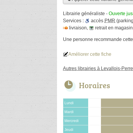
Librairie généraliste
-
Ouverte ju
Services :
accès
PMR
(parking
livraison
,
retrait en magasin
Une personne
recommande
cette
Améliorer cette fiche
Autres librairies à Levallois-Perre
Horaires
Lundi
Mardi
Mercredi
Jeudi