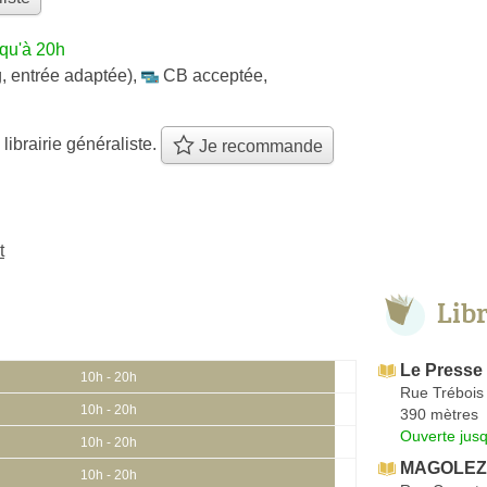
squ'à 20h
, entrée adaptée)
,
CB acceptée
,
 librairie généraliste.
Je recommande
t
Lib
Le Presse
10h - 20h
Rue Trébois
10h - 20h
390 mètres
Ouverte jus
10h - 20h
MAGOLEZE
10h - 20h