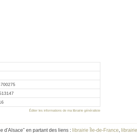
4700275
513147
16
Éditer les informations de ma librairie généraliste
 d'Alsace" en partant des liens :
librairie Île-de-France
,
librairi