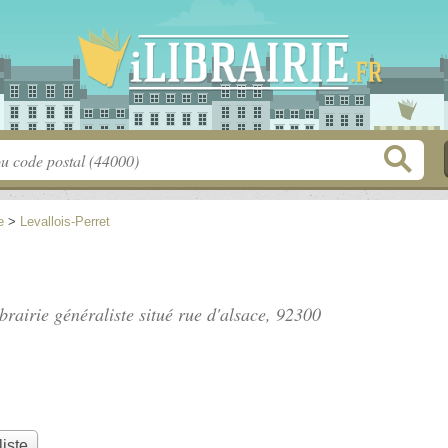
e
>
Levallois-Perret
ibrairie généraliste situé
rue d'alsace
, 92300
liste