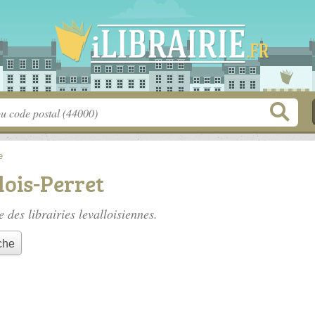
e
lois-Perret
te des
librairies levalloisiennes
.
che