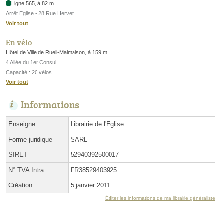
Ligne 565, à 82 m
Arrêt Eglise - 28 Rue Hervet
Voir tout
En vélo
Hôtel de Ville de Rueil-Malmaison, à 159 m
4 Allée du 1er Consul
Capacité : 20 vélos
Voir tout
Informations
Enseigne
Librairie de l'Eglise
Forme juridique
SARL
SIRET
52940392500017
N° TVA Intra.
FR38529403925
Création
5 janvier 2011
Éditer les informations de ma librairie généraliste