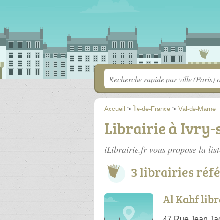
Accueil
>
Île-de-France
>
Val-de-Marne
Librairie à Ivry-
iLibrairie.fr vous propose la lis
3 librairies réf
Al Kahf lib
47 Rue Jean Ja