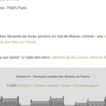
on, 75005 Paris
tres librairies de livres anciens en Val-de-Marne, comme : une
l
irie sur Vitry-sur-Seine
.
vry-sur-Seine
" à l'aide des liens :
librairie Île-de-France
,
librairie 
iLibrairie.fr : l'annuaire complet des libraires en France
© 2026
iLibrairie.fr
-
Mentions légales
-
Contact
-
Inscription gratuite