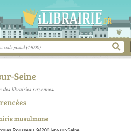
sur-Seine
te des
librairies ivryennes
.
érencées
rairie musulmane
cques Rousseau, 94200 Ivry-sur-Seine