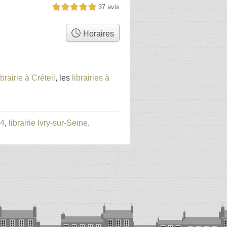
37 avis
5,0 étoiles sur 5
Horaires
ibrairie à Créteil
, les
librairies à
94
,
librairie Ivry-sur-Seine
.