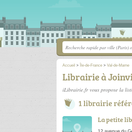
Accueil
>
Île-de-France
>
Val-de-Marne
Librairie à Joinv
iLibrairie.fr vous propose la lis
1 librairie réfé
La petite li
12 avenue du Gén