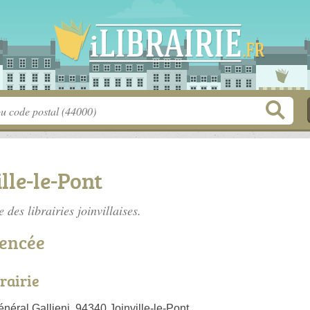
ille-le-Pont
te des
librairies joinvillaises
.
rencée
brairie
éral Gallieni, 94340 Joinville-le-Pont