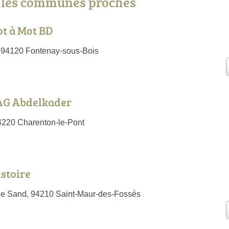
s les communes proches
ot à Mot BD
 94120 Fontenay-sous-Bois
G Abdelkader
4220 Charenton-le-Pont
istoire
ge Sand, 94210 Saint-Maur-des-Fossés