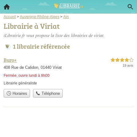
Accueil
>
Auvergne-Rhône-Alpes
>
Ain
Librairie à Viriat
iLibrairie.fr vous propose la liste des
librairies de viriat
.
1 librairie référencée
Buro+
4,0 étoiles sur 5
19 avis
408 Rue de Calidon, 01440 Viriat
Fermée, ouvre lundi à 8h00
Librairie généraliste
Horaires
Téléphone