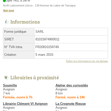
Ligne 7402, à 290 m
Arrêt Lotissement Llorca - 139 Avenue de Lattre de Tassigny
Voir tout
Informations
Forme juridique
SARL
SIRET
81015974900011
N° TVA Intra.
FR20810159749
Création
5 mars 2015
Éditer les informations de ma librairie
Librairies à proximité
Soumille
Atelier des curiosités
Avignon
Avignon
7 km
8 km
Fermée, ouvre à 7h
Fermé, ouvre à 14h
Librairie Clément VI Avignon
La Crognote Rieuse
Avignon
Avignon