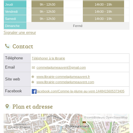
Jeudi
9h - 12h30
14h30 - 19h
Vendredi
9h - 12h30
14h30 - 19h
Samedi
9h - 12h30
14h30 - 19h
Dimanche
Fermé
Signaler une erreur
Contact
Téléphone
Téléphoner à la librairie
Email
commelaplumeauventⓐgmail.com
www.librairie-commelaplumeauvent.fr
Site web
www.librairie-commelaplumeauvent.com
Facebook
facebook.com/Comme-la-plume-au-vent-1448415605373405
Plan et adresse
© contributeurs OpenStreetMap