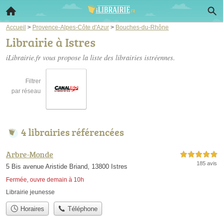
Accueil
>
Provence-Alpes-Côte d'Azur
>
Bouches-du-Rhône
Librairie à Istres
iLibrairie.fr vous propose la liste des
librairies istréennes
.
Filtrer
par réseau
4 librairies référencées
Arbre-Monde
5,0 étoiles sur 5
185 avis
5 Bis avenue Aristide Briand, 13800 Istres
Fermée, ouvre demain à 10h
Librairie jeunesse
Horaires
Téléphone