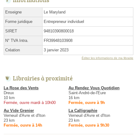
Enseigne
Le Maryland
Forme juridique
Entrepreneur individuel
SIRET
94810390800018
N° TVA Intra.
FR39948103908
Création
3 janvier 2023
Éditer les informations de ma librairie
Librairies à proximité
La Rose des Vents
Au Rendez Vous Quotidien
Dreux
Saint-André-de-l'Eure
10 km
16 km
Fermée, ouvre mardi à 10h00
Fermée, ouvre à 9h
Au Vide Grenier
La Calligraphie
Verneuil d'Avre et d'Iton
Verneuil d'Avre et d'Iton
23 km
23 km
Fermée, ouvre à 14h
Fermée, ouvre à 9h30