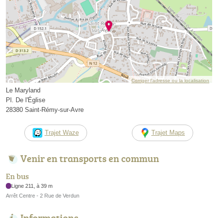
Corriger l’adresse ou la localisation
Le Maryland
Pl. De l'Église
28380 Saint-Rémy-sur-Avre
Trajet Waze
Trajet Maps
Venir en transports en commun
En bus
Ligne 211, à 39 m
Arrêt Centre - 2 Rue de Verdun
Informations