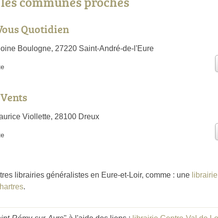
s les communes proches
Vous Quotidien
ine Boulogne, 27220 Saint-André-de-l'Eure
te
 Vents
urice Viollette, 28100 Dreux
te
tres librairies généralistes en Eure-et-Loir, comme : une
librair
Chartres
.