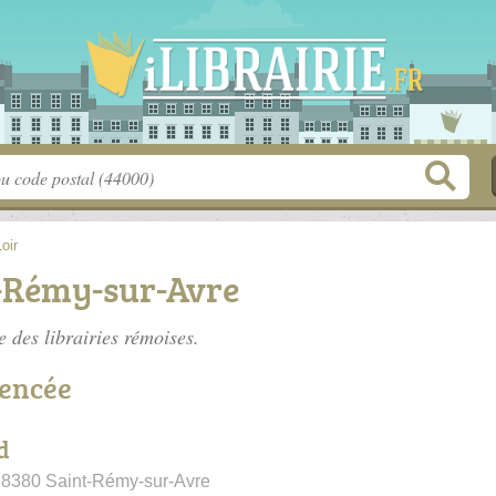
oir
t-Rémy-sur-Avre
te des
librairies rémoises
.
rencée
d
, 28380 Saint-Rémy-sur-Avre