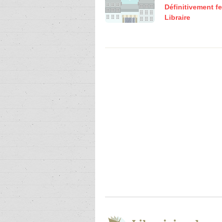
Définitivement f
Libraire