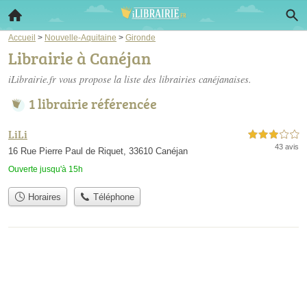
Accueil
>
Nouvelle-Aquitaine
>
Gironde
Librairie à Canéjan
iLibrairie.fr vous propose la liste des
librairies canéjanaises
.
1 librairie référencée
LiLi
3,0 étoiles sur 5
43 avis
16 Rue Pierre Paul de Riquet, 33610 Canéjan
Ouverte jusqu'à 15h
Horaires
Téléphone