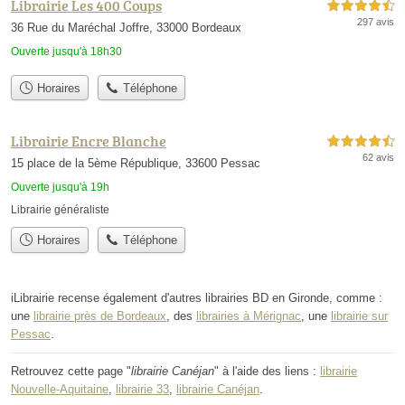
Librairie Les 400 Coups
4,5 étoiles sur 5
297 avis
36 Rue du Maréchal Joffre, 33000 Bordeaux
Ouverte jusqu'à 18h30
Horaires
Téléphone
Librairie Encre Blanche
4,5 étoiles sur 5
62 avis
15 place de la 5ème République, 33600 Pessac
Ouverte jusqu'à 19h
Librairie généraliste
Horaires
Téléphone
iLibrairie recense également d'autres librairies BD en Gironde, comme :
une
librairie près de Bordeaux
, des
librairies à Mérignac
, une
librairie sur
Pessac
.
Retrouvez cette page "
librairie Canéjan
" à l'aide des liens :
librairie
Nouvelle-Aquitaine
,
librairie 33
,
librairie Canéjan
.