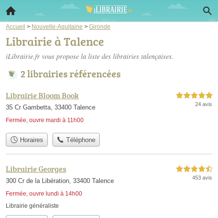
Accueil
>
Nouvelle-Aquitaine
>
Gironde
Librairie à Talence
iLibrairie.fr vous propose la liste des
librairies talençaises
.
2 librairies référencées
Librairie Bloom Book
5,0 étoiles sur 5
24 avis
35 Cr Gambetta, 33400 Talence
Fermée, ouvre mardi à 11h00
Horaires
Téléphone
Librairie Georges
4,5 étoiles sur 5
453 avis
300 Cr de la Libération, 33400 Talence
Fermée, ouvre lundi à 14h00
Librairie généraliste