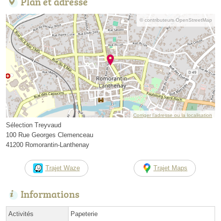
Plan et adresse
© contributeurs OpenStreetMap
Corriger l’adresse ou la localisation
Sélection Treyvaud
100 Rue Georges Clemenceau
41200 Romorantin-Lanthenay
Trajet Waze
Trajet Maps
Informations
Activités
Papeterie