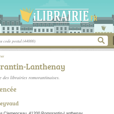
her
orantin-Lanthenay
te des
librairies romorantinaises
.
rencée
Treyvaud
s Clemenceau, 41200 Romorantin-Lanthenay