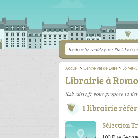
Accueil
>
Centre-Val de Loire
>
Loir-et-C
Librairie à Rom
iLibrairie.fr vous propose la lis
1 librairie réfé
Sélection 
100 Rue George