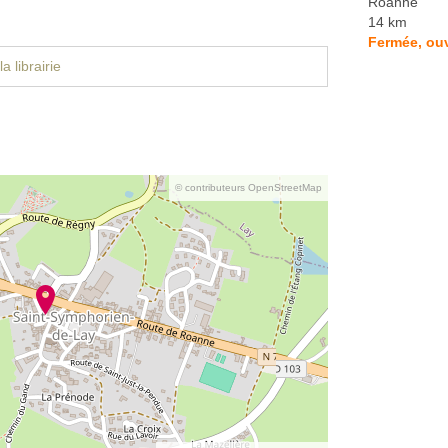
Roanne
14 km
Fermée, ouv
a librairie
© contributeurs OpenStreetMap