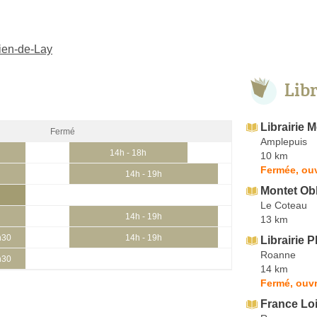
rien-de-Lay
Lib
Librairie 
Fermé
Amplepuis
14h - 18h
10 km
Fermée, ouv
14h - 19h
Montet Obl
Le Coteau
14h - 19h
13 km
h30
14h - 19h
Librairie P
Roanne
h30
14 km
Fermé, ouvr
France Loi