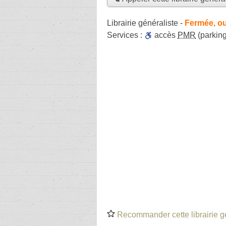
Librairie généraliste
-
Fermée, ou
Services :
accès
PMR
(parking
Recommander cette librairie g