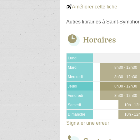
Améliorer cette fiche
Autres librairies à Saint-Sympho
Horaires
Lundi
Mardi
8h30 - 12h30
Mercredi
8h30 - 12h30
Jeudi
8h30 - 12h30
Vendredi
8h30 - 12h30
Samedi
10h - 12
Dimanche
10h - 12
Signaler une erreur