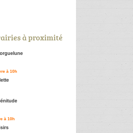
rairies à proximité
Morguelune
re à 10h
ette
lénitude
e à 10h
sirs