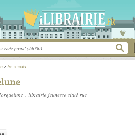
ne
>
Amplepuis
elune
Morguelune", librairie jeunesse situé
rue
se