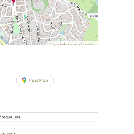
Corriger l’adresse ou la localisation
Trajet Maps
 Morguelune