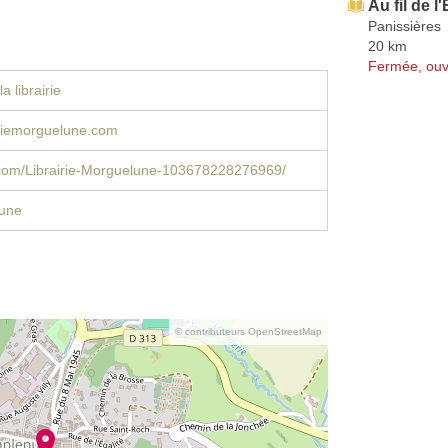
Au fil de l
Panissières
20 km
Fermée, ouv
a librairie
iriemorguelune.com
com/Librairie-Morguelune-103678228276969/
une
© contributeurs OpenStreetMap