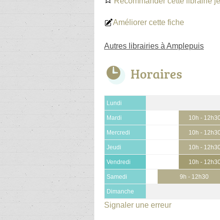
Recommander cette librairie j
Améliorer cette fiche
Autres librairies à Amplepuis
Horaires
Lundi
Mardi
10h - 12h3
Mercredi
10h - 12h3
Jeudi
10h - 12h3
Vendredi
10h - 12h3
Samedi
9h - 12h30
Dimanche
Signaler une erreur